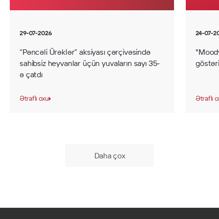
29-07-2026
24-07-2
“Pəncəli Ürəklər” aksiyası çərçivəsində
"Moody
sahibsiz heyvanlar üçün yuvaların sayı 35-
göstəri
ə çatdı
Ətraflı oxu
Ətraflı 
Daha çox