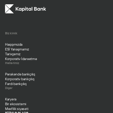
Biz kimik
Haqqımızda
ESİ Yanaşmamız
Tarixçəmiz
Korporativ İdarəetmə
Həllərimiz
Pərakəndə bankçılıq
Korporativ bankçılıq
Fərdi bankçılıq
Digər
Karyera
Bir ekosistemi
Məxfilik siyasəti
BİZİMLƏ ƏLAQƏ