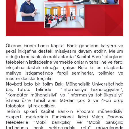
Ölkənin birinci bankı Kapital Bank gənclərin karyera və
şəxsi inkişafına dəstək missiyasını davam etdirir. Məlum
olduğu kimi bank ali məktəblərdə “Kapital Bank” otaqlarını
tələbələrin istifadəsinə verməklə onların təhsilinə və fərdi
inkişafına dəstək olmağa çalışır. Belə ki, bu otaqlarda
maliyyə istiqamətində fərqli seminarlar, təlimlər və
masterklasslar keçirilir.
Növbəti belə bir təlim Bakı Mühəndislik Universitetində
baş tutub. Təlimdə “İnformasiya texnologiyaları”,
“Kompüter mühəndisliyi” və “İnformasiya təhlükəsizliyi”
ixtisası üzrə təhsil alan 60-dan çox 3 və 4-cü qrup
tələbələri iştirak ediblər.
Təlimin spikeri Kapital Bank-ın Proqram mühəndisliyi
ekspert mərkəzinin Funksional lideri Valeh Əsədov
tələbələrlə “Mobil bankçılıq” və “Mobil bankçılıq
tərtibatının bank sektorundakı rolu” mövzularında