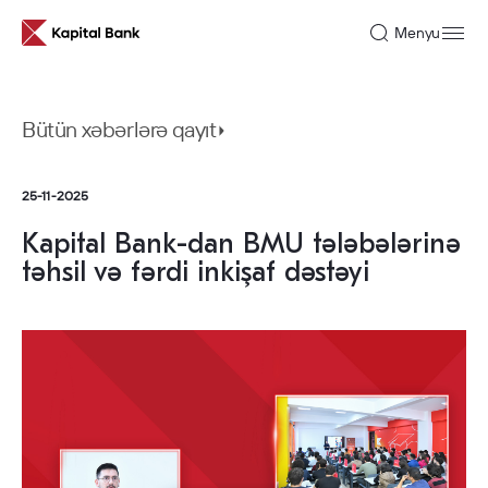
Menyu
Bütün xəbərlərə qayıt
25-11-2025
Kapital Bank-dan BMU tələbələrinə
Haqqımızda
təhsil və fərdi inkişaf dəstəyi
Pərakəndə
Korporativ
Fərdi
ESİ Yanaşmamız
bankçılıq
bankçılıq
bankçılıq
Tarixçəmiz
Korporativ İdarəetmə