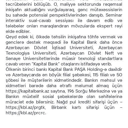
təcrübələrini bölüşüb. O, maliyyə sektorunda rəqəmsal
inkişafın aktuallığını vurğulayaraq, gənc mütəxəssislərin
bu sahədə potensial perspektivlərindən danışıb. Seminar
interaktiv sual-cavab sessiyası ilə davam edib və
tələbələr onları maraqlandıran mövzularda ekspert rəyi
əldə ediblər.
Qeyd edək ki, ölkədə təhsilin inkişafına töhfə vermək və
gənclərə dəstək məqsədi ilə Kapital Bank daha öncə
Azərbaycan Dövlət İqtisad Universiteti, Azərbaycan
Texnologiya Universiteti, Azərbaycan Dövlət Neft və
Sənaye Universitetlərində müasir texnoloji standartlara
cavab verən “Kapital Bank” otaqlarını istifadəyə verib.
Ölkənin birinci bankı Kapital Bank PAŞA Holding-ə daxildir
və Azərbaycanda ən böyük filial şəbəkəsi, 115 filialı və 50
şöbəsi ilə müştərilərin xidmətindədir. Bankın məhsul və
xidmətləri barədə daha ətraflı məlumat almaq üçün
https://kapitalbank.az saytına, 196 Sorğu Mərkəzinə və ya
Bankın müxtəlif sosial şəbəkələrdə olan səhifələrinə
müraciət edə bilərsiniz. Nağd pul krediti sifarişi üçün –
https://kbl.az/prgtk, Birbank kartı sifarişi üçün –
https://kbl.az/prcrc.