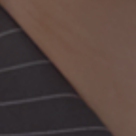
0%
25%
Kapital Bank
50%
100%
1874-cü ildən bəri